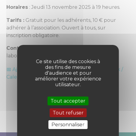
Horaires
: Jeudi 13 novembre 2025 à 19 heures.
Tarifs :
Gratuit pour les adhérents, 10 € pour
adhérer à l’association. Ouvert à tous, sur
inscription obligatoire.
Contact :
07 81 09 61 98 /
labo.binette31@gmail.com
Ce site utilise des cookies à
des fins de mesure
📅 Ajouter à Google
📂 Ajouter à Outlook /
d'audience et pour
|
Calendar
Apple
améliorer votre expérience
utilisateur.
Tout accepter
Tout refuser
Personnaliser