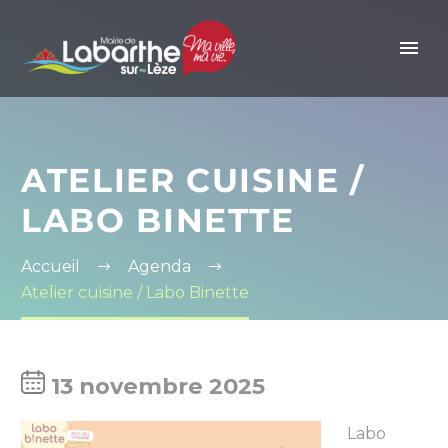
Panneau de gestion des cookies
ATELIER CUISINE /
LABO BINETTE
Accueil
Agenda
Atelier cuisine / Labo Binette
13 novembre 2025
Labo