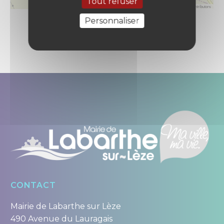
Tout refuser
Leaflet
|
© OpenStreetMap contributors
Personnaliser
CONTACT
Mairie de Labarthe sur Lèze
490 Avenue du Lauragais