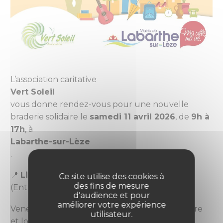
L’association caritative
Vert Soleil
vous donne rendez-vous pour une nouvelle
braderie solidaire le
samedi 11 avril 2026
, de
9h à
17h
, à
Labarthe-sur-Lèze
.
📍
Lieu :
905 route du Plantaurel
Ce site utilise des cookies à
des fins de mesure
(Entrée par le parking du collège)
d'audience et pour
améliorer votre expérience
Venez nombreux soutenir une initiative solidaire
utilisateur.
et locale, et profiter de bonnes affaires !