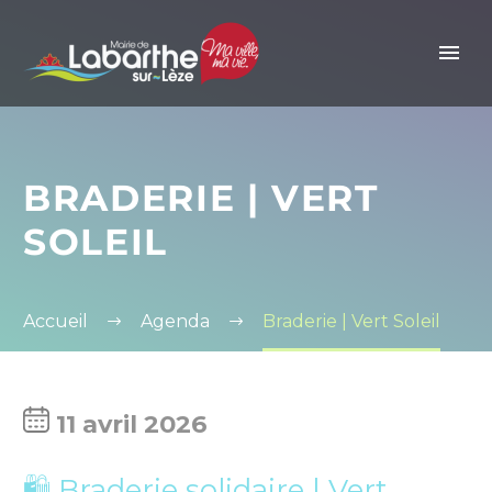
Panneau de gestion des cookies
BRADERIE | VERT
SOLEIL
Accueil
Agenda
Braderie | Vert Soleil
11 avril 2026
🛍️ Braderie solidaire | Vert