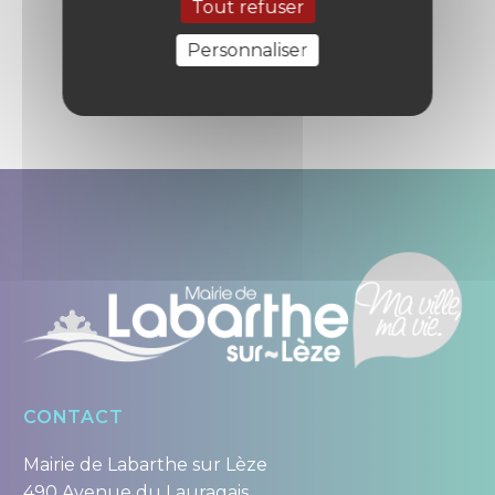
Tout refuser
Personnaliser
CONTACT
Mairie de Labarthe sur Lèze
490 Avenue du Lauragais