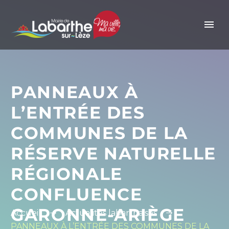
Panneau de gestion des cookies
PANNEAUX À
L’ENTRÉE DES
COMMUNES DE LA
RÉSERVE NATURELLE
RÉGIONALE
CONFLUENCE
GARONNE-ARIÈGE
Accueil
Actualités labarthaises
PANNEAUX À L’ENTRÉE DES COMMUNES DE LA