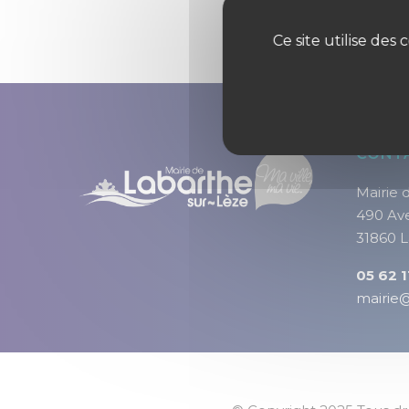
Ce site utilise de
CONT
Mairie 
490 Av
31860 L
05 62 1
mairie