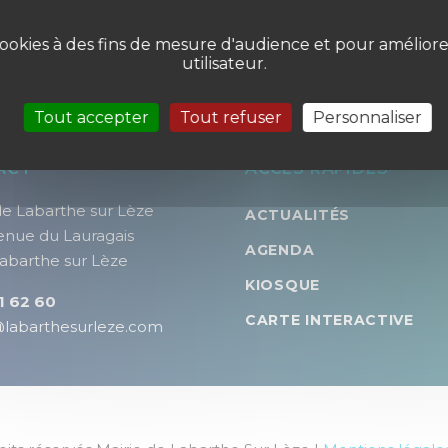
s cookies à des fins de mesure d'audience et pour amélior
utilisateur.
Tout accepter
Tout refuser
Personnaliser
ACT
ACCES RAPIDES
de Labarthe sur Lèze
ACTUALITÉS
enue du Lauragais
AGENDA
abarthe sur Lèze
KIOSQUE
1 62 60
CARTE INTERACTIVE
@labarthesurleze.com